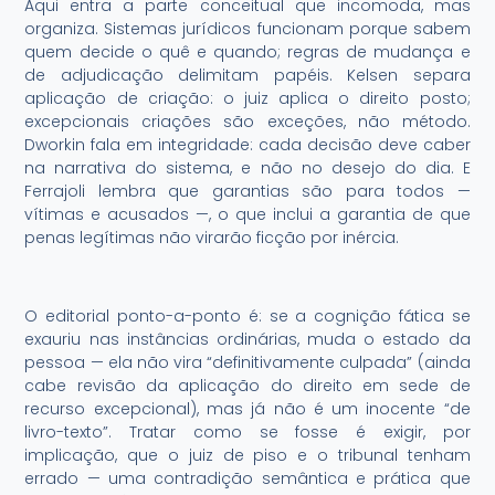
Aqui entra a parte conceitual que incomoda, mas
organiza. Sistemas jurídicos funcionam porque sabem
quem decide o quê e quando; regras de mudança e
de adjudicação delimitam papéis. Kelsen separa
aplicação de criação: o juiz aplica o direito posto;
excepcionais criações são exceções, não método.
Dworkin fala em integridade: cada decisão deve caber
na narrativa do sistema, e não no desejo do dia. E
Ferrajoli lembra que garantias são para todos —
vítimas e acusados —, o que inclui a garantia de que
penas legítimas não virarão ficção por inércia.
O editorial ponto-a-ponto é: se a cognição fática se
exauriu nas instâncias ordinárias, muda o estado da
pessoa — ela não vira “definitivamente culpada” (ainda
cabe revisão da aplicação do direito em sede de
recurso excepcional), mas já não é um inocente “de
livro-texto”. Tratar como se fosse é exigir, por
implicação, que o juiz de piso e o tribunal tenham
errado — uma contradição semântica e prática que