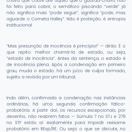
chuva que cobre até aquilo que o guarda-chuva não
foi feito para cobrir, o semáforo piscando “verde” já
não significa mais “pode seguir”; significa “pode, mas
aguarde o Cometa Halley”. Não é proteção; é entropia
institucional.
“Mas presunção de inocência é princípio!” — dirão. É o
que repito: melhor chamá-la de estado, ou seja,
“estado de inocência”. Antes da sentença, o estado é
de inocência plena. Após a condenação em primeiro
grau, muda o estado: há um juízo de culpa formado,
sujeito a revisão por um tribunal.
Indo além, confirmada a condenação nas instâncias
ordinárias, há uma segunda confirmação fático-
probatória. A partir daí, os recursos excepcionais, por
desenho, não reabrem fatos — Súmula 7 no STJ e 279
no STF estão aí exatamente para impedir reexame
probatório em REsp/RE. Ou seja: o que se discute, no