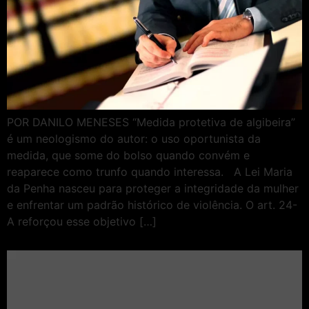
POR DANILO MENESES “Medida protetiva de algibeira”
é um neologismo do autor: o uso oportunista da
medida, que some do bolso quando convém e
reaparece como trunfo quando interessa. A Lei Maria
da Penha nasceu para proteger a integridade da mulher
e enfrentar um padrão histórico de violência. O art. 24-
A reforçou esse objetivo […]