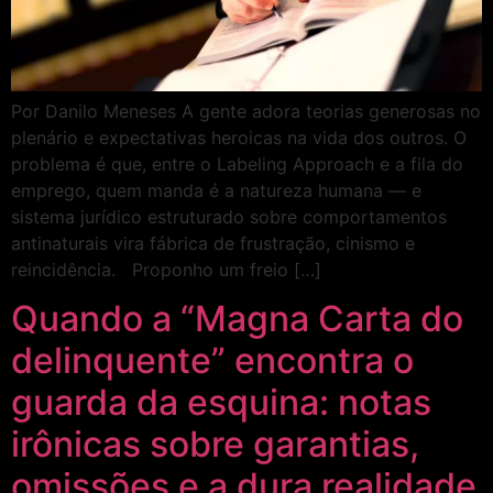
Por Danilo Meneses A gente adora teorias generosas no
plenário e expectativas heroicas na vida dos outros. O
problema é que, entre o Labeling Approach e a fila do
emprego, quem manda é a natureza humana — e
sistema jurídico estruturado sobre comportamentos
antinaturais vira fábrica de frustração, cinismo e
reincidência. Proponho um freio […]
Quando a “Magna Carta do
delinquente” encontra o
guarda da esquina: notas
irônicas sobre garantias,
omissões e a dura realidade