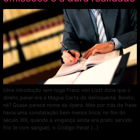
Uma introdução sem toga Franz von Liszt dizia que o
direito penal era a Magna Carta do delinquente. Bonito,
né? Quase parece nome de ópera. Mas por trás da frase
havia uma constatação bem menos lírica: no fim do
século XIX, quando a vingança ainda era prato servido
frio (e com sangue), o Código Penal […]