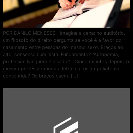
POR DANILO MENESES Imagine a cena: no auditório,
um filósofo do direito pergunta se você é a favor do
casamento entre pessoas do mesmo sexo. Braços ao
alto, consenso iluminista. Fundamento? “Autonomia,
professor. Ninguém é lesado.” Cinco minutos depois, o
mesmo professor muda a letra: e a união poliafetiva
consentida? Os braços caem. […]