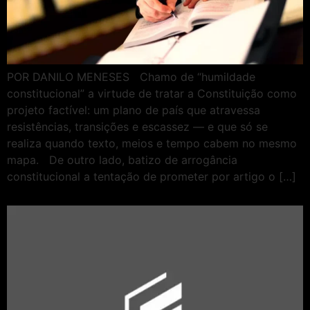
POR DANILO MENESES Chamo de “humildade
constitucional” a virtude de tratar a Constituição como
projeto factível: um plano de país que atravessa
resistências, transições e escassez — e que só se
realiza quando texto, meios e tempo cabem no mesmo
mapa. De outro lado, batizo de arrogância
constitucional a tentação de prometer por artigo o […]