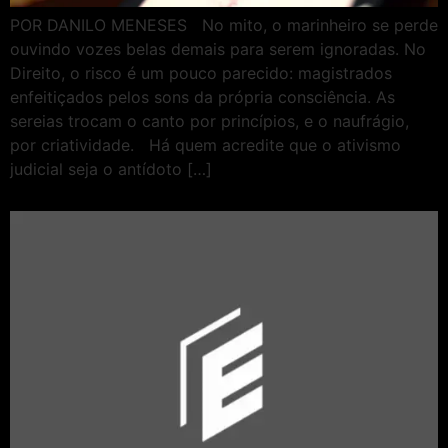
POR DANILO MENESES No mito, o marinheiro se perde
ouvindo vozes belas demais para serem ignoradas. No
Direito, o risco é um pouco parecido: magistrados
enfeitiçados pelos sons da própria consciência. As
sereias trocam o canto por princípios, e o naufrágio,
por criatividade. Há quem acredite que o ativismo
judicial seja o antídoto […]