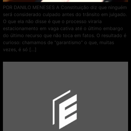
POR DANILO MENESES A Constituição diz que ninguém
será considerado culpado antes do trânsito em julgado.
O que ela não disse é que o processo viraria
estacionamento em vaga cativa até o último embargo
do último recurso que não toca em fatos. O resultado é
curioso: chamamos de “garantismo” o que, muitas
vezes, é só […]