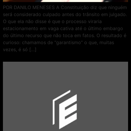
POR DANILO MENESES A Constituição diz que ninguém
será considerado culpado antes do trânsito em julgado.
O que ela não disse é que o processo viraria
estacionamento em vaga cativa até o último embargo
do último recurso que não toca em fatos. O resultado é
curioso: chamamos de “garantismo” o que, muitas
vezes, é só […]